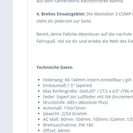
auf dein Fahrerlebnis konzentrieren kannst.
4. Breites Einsatzgebiet:
Die Mastodon 3 COMP ist
steht dir jederzeit zur Seite.
Bereit, deine Fatbike-Abenteuer auf die nächste
Fahrspaß. Hol sie dir und erlebe die Welt des Fa
Technische Daten
Federweg: 80-140mm intern einstellbar ( gil
Einbaumaß:1.5" tapered
Max Reifengröße: 26x5,05" / 27,5 x 4,5" (796
Feder: Expert Air Luftfeder mit IVA (Incremen
Druckstufe: ABS+ (Absolute Plus)
Achsmaß: 150x15mm
Gewicht: 2254 Gramm
AC Maß: 80mm: 504mm, 100mm: 524mm, 12
Bremsaufnahme: PM 180
Offset: 44mm