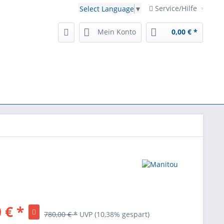
Service/Hilfe
Select Language
▼
Mein Konto
0,00 € *
 € *
780,00 € *
UVP
(10,38% gespart)