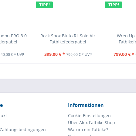
TIPP!
TIPP!
odon PRO 3.0
Rock Shox Bluto RL Solo Air
Wren Up 
dergabel
Fatbikefedergabel
Fatbike
399,00 € *
799,00 € *
140,00 € *
UVP
799,00 € *
UVP
ce
Informationen
dukt
Cookie-Einstellungen
Über Alex Fatbike Shop
 Zahlungsbedingungen
Warum ein Fatbike?