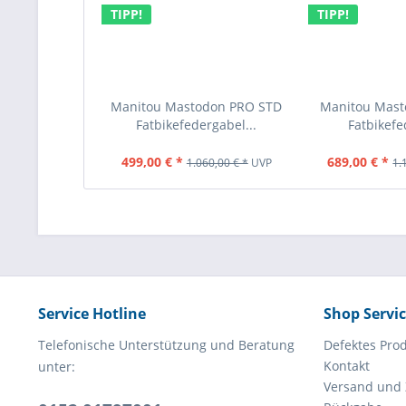
TIPP!
TIPP!
Manitou Mastodon PRO STD
Manitou Mast
Fatbikefedergabel...
Fatbikefe
499,00 € *
689,00 € *
1.060,00 € *
UVP
1.
Service Hotline
Shop Servi
Telefonische Unterstützung und Beratung
Defektes Pro
Kontakt
unter:
Versand und