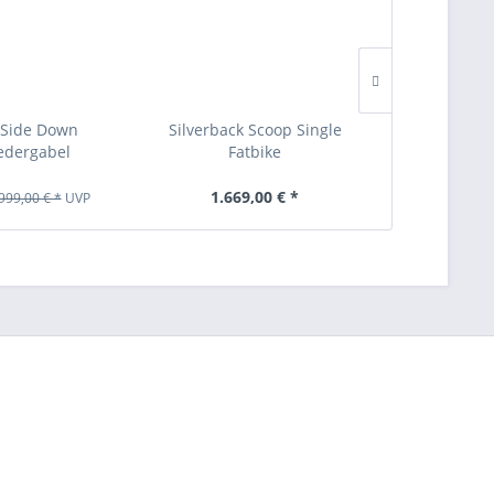
TIPP!
Side Down
Silverback Scoop Single
Schwalb
federgabel
Fatbike
Fatb
1.669,00 € *
79,99 € *
999,00 € *
UVP