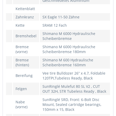
Geschmiedetes Aluminium
Kettenblatt
Zahnkranz
SX Eagle 11-50 Zähne
Kette
SRAM 12 Fach
Shimano M 6000 Hydraulische
Bremshebel
Scheibenbremse
Bremse
Shimano M 6000 Hydraulische
(vorne)
Scheibenbremse 180mm
Bremse
Shimano M 600 Hydraulische
(hinten)
Scheibenbremse 160mm
Vee tire Bulldozer 26” x 4.7, Foldable
Bereifung
120TPI,Tubeless Ready, Black
SunRinglé Mulefut 80 SL V2 , CUT
Felgen
OUT 32H, STR Tubeless Ready , Black
SunRinglé SRD, Front: 6-Bolt Disc
Nabe
Mount, Sealed cartridge bearings,
(vorne)
150mm x 15, Black