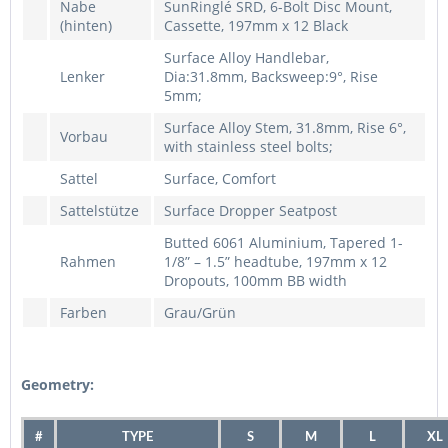
Nabe
SunRinglé SRD, 6-Bolt Disc Mount,
(hinten)
Cassette, 197mm x 12 Black
Surface Alloy Handlebar,
Lenker
Dia:31.8mm, Backsweep:9°, Rise
5mm;
Surface Alloy Stem, 31.8mm, Rise 6°,
Vorbau
with stainless steel bolts;
Sattel
Surface, Comfort
Sattelstütze
Surface Dropper Seatpost
Butted 6061 Aluminium, Tapered 1-
Rahmen
1/8” – 1.5” headtube, 197mm x 12
Dropouts, 100mm BB width
Farben
Grau/Grün
Geometry:
#
TYPE
S
M
L
XL