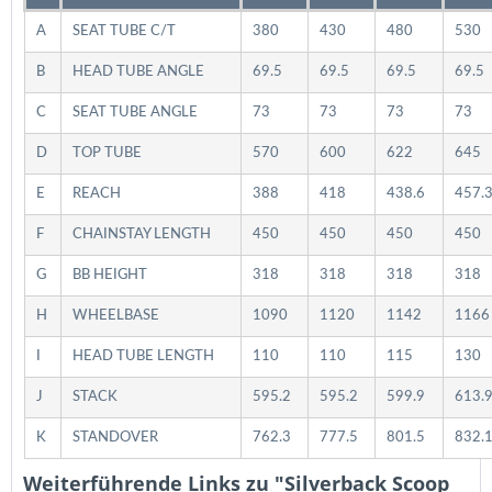
A
SEAT TUBE C/T
380
430
480
530
B
HEAD TUBE ANGLE
69.5
69.5
69.5
69.5
C
SEAT TUBE ANGLE
73
73
73
73
D
TOP TUBE
570
600
622
645
E
REACH
388
418
438.6
457.
F
CHAINSTAY LENGTH
450
450
450
450
G
BB HEIGHT
318
318
318
318
H
WHEELBASE
1090
1120
1142
1166
I
HEAD TUBE LENGTH
110
110
115
130
J
STACK
595.2
595.2
599.9
613.
K
STANDOVER
762.3
777.5
801.5
832.
Weiterführende Links zu "Silverback Scoop